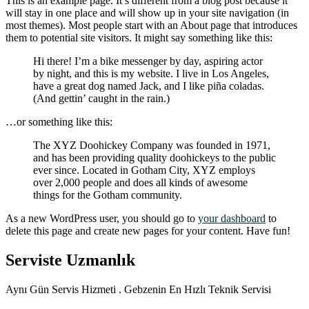
This is an example page. It’s different from a blog post because it
will stay in one place and will show up in your site navigation (in
most themes). Most people start with an About page that introduces
them to potential site visitors. It might say something like this:
Hi there! I’m a bike messenger by day, aspiring actor
by night, and this is my website. I live in Los Angeles,
have a great dog named Jack, and I like piña coladas.
(And gettin’ caught in the rain.)
…or something like this:
The XYZ Doohickey Company was founded in 1971,
and has been providing quality doohickeys to the public
ever since. Located in Gotham City, XYZ employs
over 2,000 people and does all kinds of awesome
things for the Gotham community.
As a new WordPress user, you should go to
your dashboard
to
delete this page and create new pages for your content. Have fun!
Serviste Uzmanlık
Aynı Gün Servis Hizmeti . Gebzenin En Hızlı Teknik Servisi