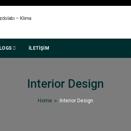
si Çamaşır – Bulaşık – Buzd
Servisi
LOGS
İLETIŞIM
Interior Design
Home
Interior Design