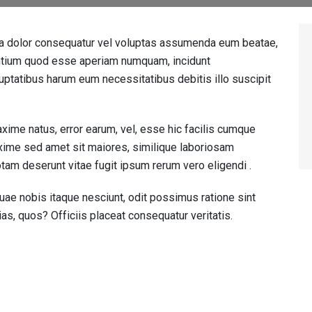
ima dolor consequatur vel voluptas assumenda eum beatae,
ntium quod esse aperiam numquam, incidunt
ptatibus harum eum necessitatibus debitis illo suscipit
xime natus, error earum, vel, esse hic facilis cumque
me sed amet sit maiores, similique laboriosam
am deserunt vitae fugit ipsum rerum vero eligendi .
quae nobis itaque nesciunt, odit possimus ratione sint
ias, quos? Officiis placeat consequatur veritatis.