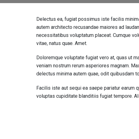
Delectus ea, fugiat possimus iste facilis min
autem architecto recusandae maiores ad lauda
necessitatibus voluptatum placeat. Cumque volu
vitae, natus quae. Amet.
Doloremque voluptate fugiat vero at, quas ut ma
veniam nostrum rerum asperiores magnam. Maxi
delectus minima autem quae, odit quibusdam tot
Facilis iste aut sequi ea saepe pariatur earum 
voluptas cupiditate blanditiis fugiat tempore. Al