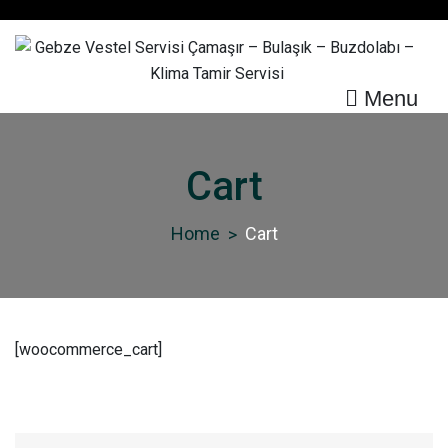
Skip
to
content
Menu
Gebze Vestel Servisi
Çamaşır – Bulaşık –
Cart
Buzdolabı – Klima Tamir
Servisi
Home
Cart
[woocommerce_cart]